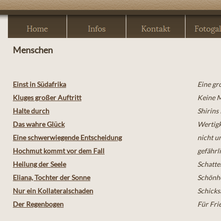
Menschen
Einst in Südafrika
Eine gr
Kluges großer Auftritt
Keine 
Halte durch
Shirins
Das wahre Glück
Wertigk
Eine schwerwiegende Entscheidung
nicht u
Hochmut kommt vor dem Fall
gefährl
Heilung der Seele
Schatte
Eliana, Tochter der Sonne
Schönhe
Nur ein Kollateralschaden
Schicks
Der Regenbogen
Für Fri