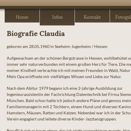
Biografie Claudia
geboren am 28.05.1960 in Seeheim-Jugenheim / Hessen
Aufgewachsen an der schönen Bergstrasse in Hessen, wohlbehütet u
immer sehr naturverbunden mit einem großen Herz für Tiere. Die me
meiner Kindheit verbrachte ich mit meinen Freunden in Wald, Natur
Mein Opa eröffnete mir vielfältiges Wissen und Liebe zur Natur.
Nach dem Abitur 1979 begann ich eine 2-jährige Ausbildung zur
Ingenieurassistentin der Fachrichtung Datentechnik bei Firma Sieme
München. Bald schon hatte ich jedoch andere Pläne und genoss meine
Familienmanagerin mit 2 Töchtern, einem Hund und diversen Kanin
Hamstern, Mäusen, Ratten und Katzen. Nebenbei war ich in der Schu
Verein engagiert und leitete diverse Kinder-Jazztanzgruppen.
Beruflich gab es kaum etwas, das ich nicht ausprobieren musste. Von